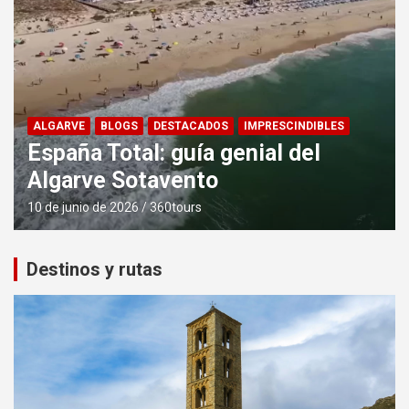
ALGARVE
BLOGS
DESTACADOS
IMPRESCINDIBLES
España Total: guía genial del
Algarve Sotavento
10 de junio de 2026
360tours
Destinos y rutas