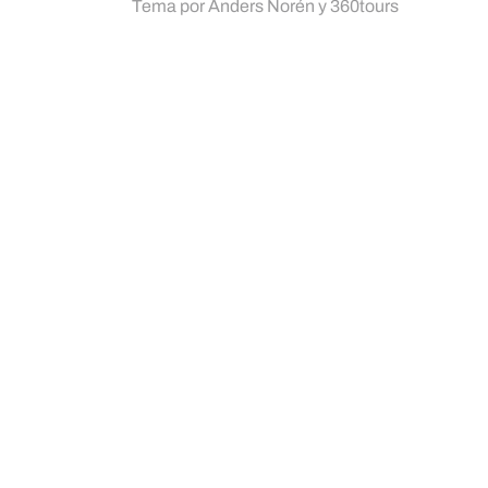
Tema por
Anders Norén
y
360tours