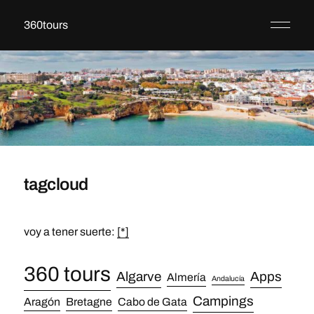
360tours
tagcloud
voy a tener suerte:
[*]
360 tours
Algarve
Apps
Almería
Andalucía
Campings
Aragón
Bretagne
Cabo de Gata