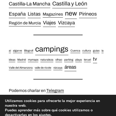
Castilla y León
Castilla-La Mancha
new
España
Listas
Pirineos
Magazines
Viajes
Vizcaya
Región de Murcia
campings
ai
algarve
Blogroll
Cuenca
cultura
guias
ia
tv
ideas
Madrid
mymaps
naturaleza
olhao
parking
playa
teruel
áreas
Valle del Almanzora
valle de ricote
vizcaya
Podemos charlar en
Telegram
Utilizamos cookies para ofrecerte la mejor experiencia en
nuestra web.
Puedes aprender más sobre qué cookies utilizamos o
desactivarlas en los
ajustes
.