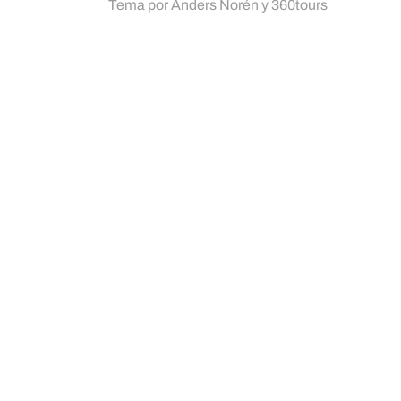
Tema por
Anders Norén
y
360tours