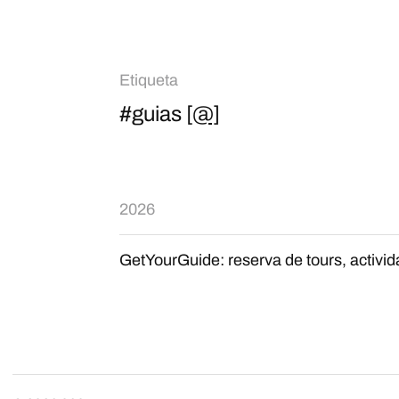
Etiqueta
#guias
[@]
2026
GetYourGuide: reserva de tours, activid