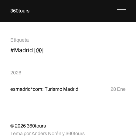
360tours
Etiqueta
#Madrid
[@]
2026
esmadrid*com: Turismo Madrid
28 Ene
© 2026
360tours
Tema por
Anders Norén
y
360tours