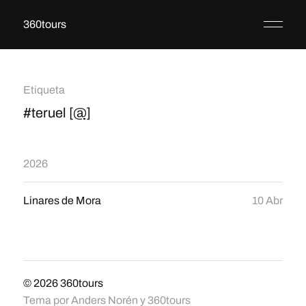
360tours
Etiqueta
#teruel
[@]
2026
Linares de Mora
10 Abr
© 2026
360tours
Tema por
Anders Norén
y
360tours