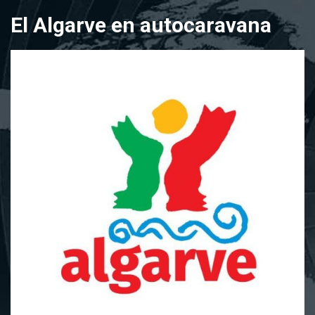
Saltar
El Algarve en autocaravana
al
contenido