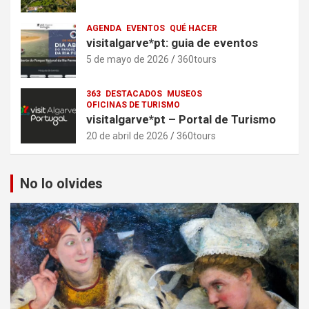
AGENDA
EVENTOS
QUÉ HACER
visitalgarve*pt: guia de eventos
5 de mayo de 2026
360tours
363
DESTACADOS
MUSEOS
OFICINAS DE TURISMO
visitalgarve*pt – Portal de Turismo
20 de abril de 2026
360tours
No lo olvides