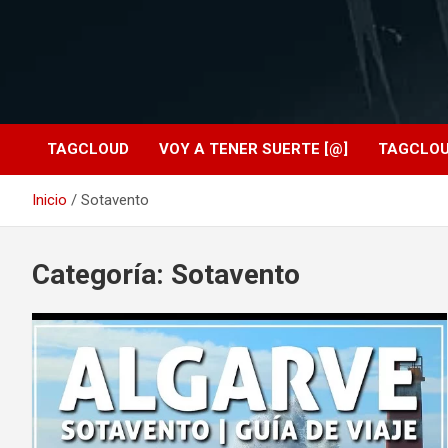
TAGCLOUD
VOY A TENER SUERTE [@]
TAGCLO
Inicio
Sotavento
Categoría:
Sotavento