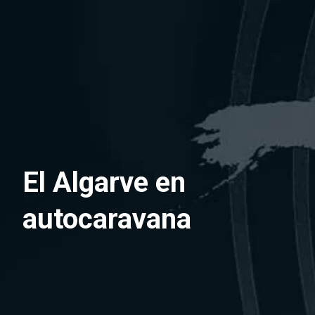
Saltar
al
contenido
El Algarve en
autocaravana