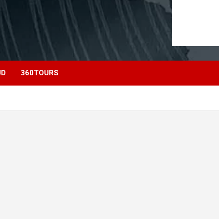
UD
360TOURS