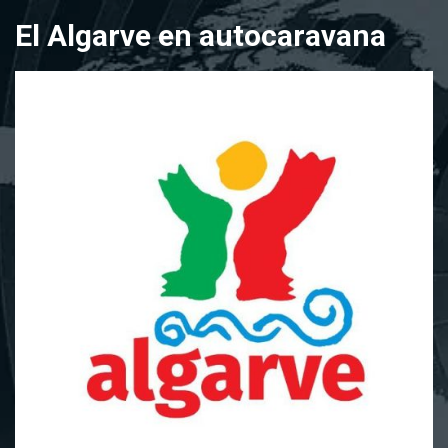
Saltar
El Algarve en autocaravana
al
contenido