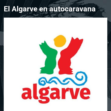
Saltar
El Algarve en autocaravana
al
contenido