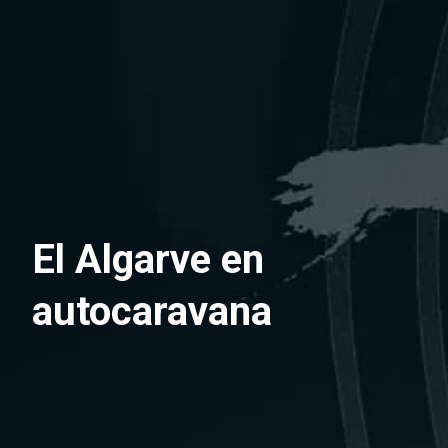
Saltar
al
contenido
El Algarve en
autocaravana