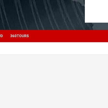
UD
360TOURS