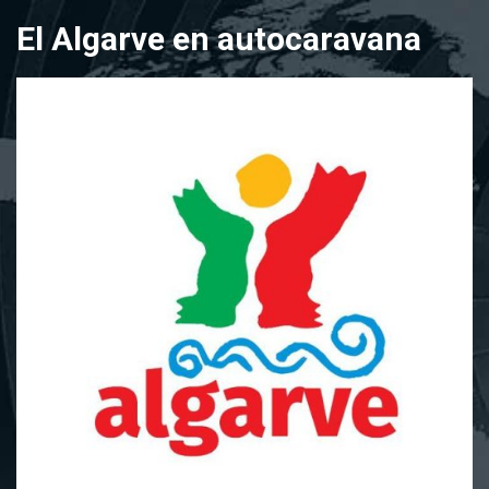
Saltar
El Algarve en autocaravana
al
contenido