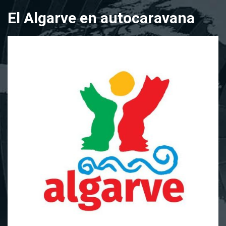
Saltar
El Algarve en autocaravana
al
contenido