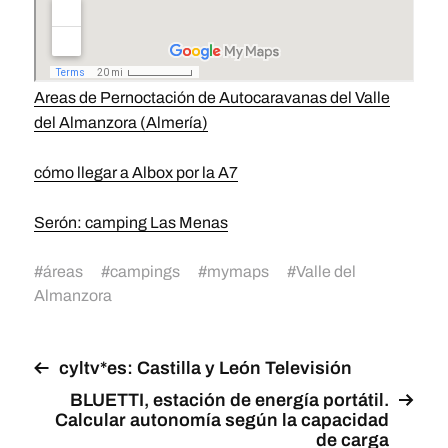
Areas de Pernoctación de Autocaravanas del Valle
del Almanzora (Almería)
cómo llegar a Albox por la A7
Serón: camping Las Menas
#
áreas
#
campings
#
mymaps
#
Valle del
Almanzora
cyltv*es: Castilla y León Televisión
BLUETTI, estación de energía portátil.
Calcular autonomía según la capacidad
de carga