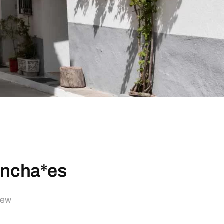
ancha*es
new