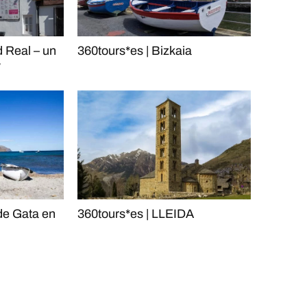
d Real – un
360tours*es | Bizkaia
w
de Gata en
360tours*es | LLEIDA