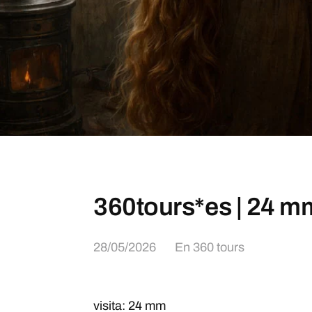
360tours*es | 24 m
28/05/2026
En
360 tours
visita:
24 mm