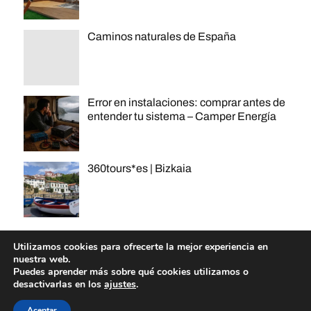
Caminos naturales de España
Error en instalaciones: comprar antes de
entender tu sistema – Camper Energía
360tours*es | Bizkaia
Utilizamos cookies para ofrecerte la mejor experiencia en
nuestra web.
Puedes aprender más sobre qué cookies utilizamos o
desactivarlas en los
ajustes
.
© 2026
360tours
Tema por
Anders Norén
y
360tours
Aceptar