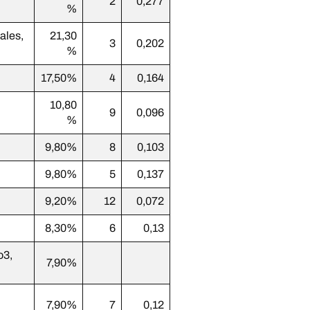
2
0,277
%
ales,
21,30
3
0,202
%
17,50%
4
0,164
10,80
9
0,096
%
9,80%
8
0,103
9,80%
5
0,137
9,20%
12
0,072
8,30%
6
0,13
o3,
7,90%
7,90%
7
0,12