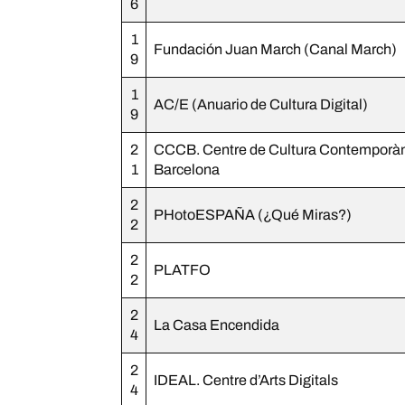
6
1
Fundación Juan March (Canal March)
9
1
AC/E (Anuario de Cultura Digital)
9
2
CCCB. Centre de Cultura Contemporàn
1
Barcelona
2
PHotoESPAÑA (¿Qué Miras?)
2
2
PLATFO
2
2
La Casa Encendida
4
2
IDEAL. Centre d’Arts Digitals
4