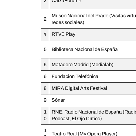
2
CaixaForum+
Museo Nacional del Prado (Visitas virtu
2
redes sociales)
4
RTVE Play
5
Biblioteca Nacional de España
6
Matadero Madrid (Medialab)
6
Fundación Telefónica
8
MIRA Digital Arts Festival
9
Sónar
1
RNE. Radio Nacional de España (Radi
0
Podcast, El Ojo Crítico)
1
Teatro Real (My Opera Player)