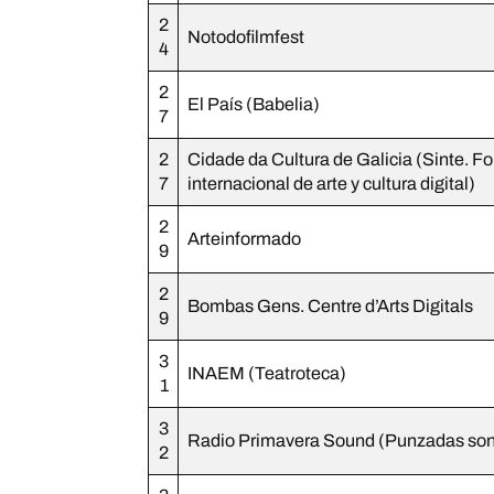
2
Notodofilmfest
4
2
El País (Babelia)
7
2
Cidade da Cultura de Galicia (Sinte. Fo
7
internacional de arte y cultura digital)
2
Arteinformado
9
2
Bombas Gens. Centre d’Arts Digitals
9
3
INAEM (Teatroteca)
1
3
Radio Primavera Sound (Punzadas son
2