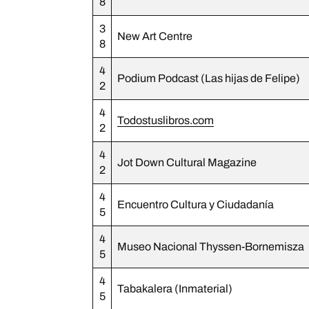
8
3
New Art Centre
8
4
Podium Podcast (Las hijas de Felipe)
2
4
Todostuslibros.com
2
4
Jot Down Cultural Magazine
2
4
Encuentro Cultura y Ciudadanía
5
4
Museo Nacional Thyssen-Bornemisza
5
4
Tabakalera (Inmaterial)
5