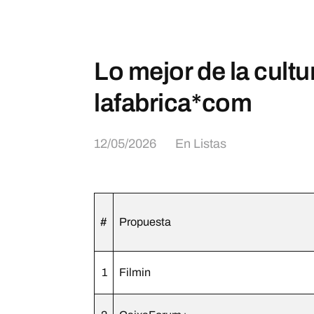
Lo mejor de la cultur
lafabrica*com
12/05/2026
En
Listas
#
Propuesta
1
Filmin