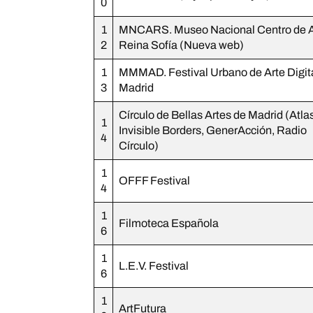
0
1
MNCARS. Museo Nacional Centro de A
2
Reina Sofía (Nueva web)
1
MMMAD. Festival Urbano de Arte Digit
3
Madrid
Círculo de Bellas Artes de Madrid (Atlas
1
Invisible Borders, GenerAcción, Radio
4
Círculo)
1
OFFF Festival
4
1
Filmoteca Española
6
1
L.E.V. Festival
6
1
ArtFutura