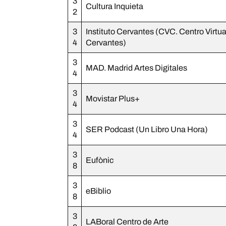
3
Cultura Inquieta
2
3
Instituto Cervantes (CVC. Centro Virtua
4
Cervantes)
3
MAD. Madrid Artes Digitales
4
3
Movistar Plus+
4
3
SER Podcast (Un Libro Una Hora)
4
3
Eufònic
8
3
eBiblio
8
3
LABoral Centro de Arte