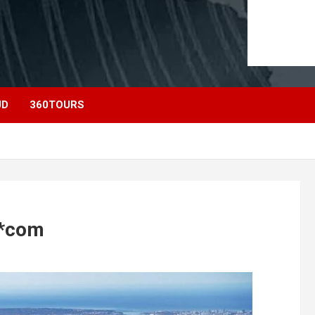
UD
360TOURS
l*com