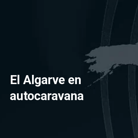
Saltar
al
contenido
El Algarve en
autocaravana