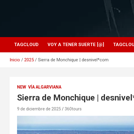
TAGCLOUD
VOY A TENER SUERTE [@]
TAGCLO
Inicio
2025
Sierra de Monchique | desnivel*com
NEW
VÍA ALGARVIANA
Sierra de Monchique | desnive
9 de diciembre de 2025
360tours