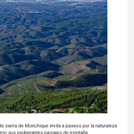
nte sierra de Monchique invita a paseos por la naturaleza
í como sus exuberantes paisajes de montaña…