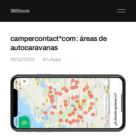
360tours
campercontact*com: áreas de
autocaravanas
05/12/2024
En
Apps