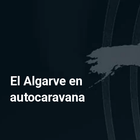
Saltar
al
contenido
El Algarve en
autocaravana