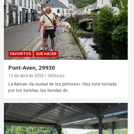
FAVORITOS
QUÉ HACER
Pont-Aven, 29930
12 de abril de 2026
360tours
La llaman «la ciudad de los pintores». Hoy está tomada
por los turistas, las tiendas de…