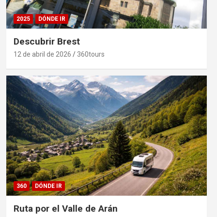
2025
DÓNDE IR
Descubrir Brest
12 de abril de 2026
360tours
360
DÓNDE IR
Ruta por el Valle de Arán