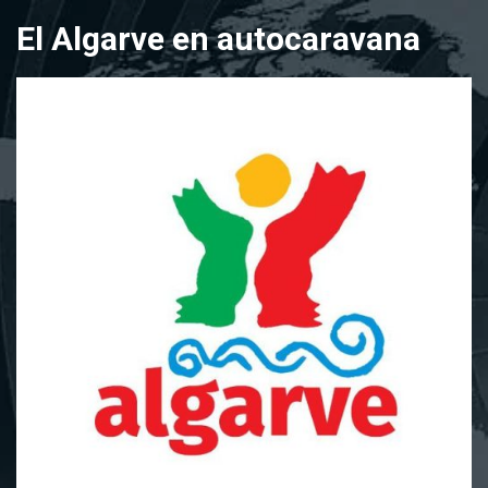
Saltar
El Algarve en autocaravana
al
contenido