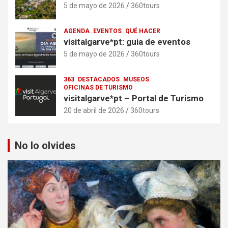
5 de mayo de 2026
360tours
AGENDA
EVENTOS
QUÉ HACER
visitalgarve*pt: guia de eventos
5 de mayo de 2026
360tours
363
DESTACADOS
MUSEOS
OFICINAS DE TURISMO
visitalgarve*pt – Portal de Turismo
20 de abril de 2026
360tours
No lo olvides