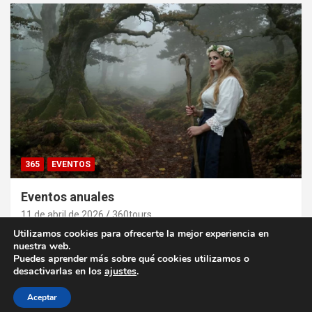
365
EVENTOS
Eventos anuales
11 de abril de 2026
360tours
Utilizamos cookies para ofrecerte la mejor experiencia en
nuestra web.
Puedes aprender más sobre qué cookies utilizamos o
desactivarlas en los
ajustes
.
Copyright ©2026
El Algarve en autocaravana
Tema por:
Theme Horse
Funciona gracias a:
WordPress
Aceptar